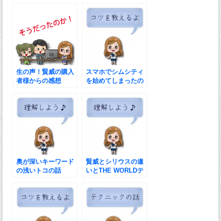
コツ
の？
生の声！賢威の購入
スマホでシムシティ
者様からの感想
を始めてしまったの
で・・ついでに稼ぎ
ますｗ
奥が深いキーワード
賢威とシリウスの違
の浅いトコの話
いとTHE WORLDテ
ンプレについて