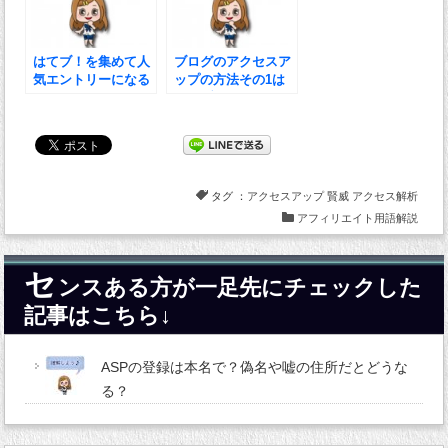
はてブ！を集めて人
ブログのアクセスア
気エントリーになる
ップの方法その1は
コツ
てなブックマークを
使うべし
タグ ：
アクセスアップ
賢威
アクセス解析
アフィリエイト用語解説
セ
ンスある方が一足先にチェックした
記事はこちら↓
ASPの登録は本名で？偽名や嘘の住所だとどうな
る？