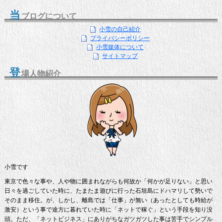
当
ブログについて
小雪の自己紹介
プライバシーポリシー
小雪媒体について
サイトマップ
登
場人物紹介
小雪です
東京で色々な事や、人や物に囲まれながらも何故か「何かが足りない」と思い
日々を過ごしていた時に、たまたま遊びに行った石垣島にドハマリして勢いで
そのまま移住。が、しかし、離島では「仕事」が無い（あったとしても時給が
激安）という事で途方に暮れていた時に「ネットで稼ぐ」という手段を知り没
頭。ただ、「ネットビジネス」にありがちなガツガツした事は苦手でシンプル