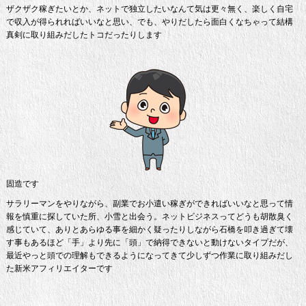
ザクザク稼ぎたいとか、ネットで独立したいなんて気は更々無く、楽しく自宅
で収入が得られればいいなと思い、でも、やりだしたら面白くなちゃって結構
真剣に取り組みだしたトコだったりします
固造です
サラリーマンをやりながら、副業でお小遣い稼ぎができればいいなと思って情
報を慎重に探していた所、小雪と出会う。ネットビジネスってどうも胡散臭く
感じていて、ありとあらゆる事を細かく疑ったりしながら石橋を叩き過ぎて壊
す事もあるほど「手」より先に「頭」で納得できないと動けないタイプだが、
最近やっと頭での理解もできるようになってきて少しずつ作業に取り組みだし
た新米アフィリエイターです