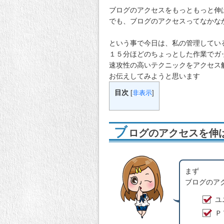
ブログのアクセスをもっともっと伸
でも、ブログのアクセスってなかな
という事で今日は、私の管理してい
１５分ほどのちょっとした作業でガ
速攻性の高いテクニックをアクセス
お伝えしてみようと思います
目次
[
非表示
]
ブ
ログのアクセスを伸
まず
ブログのア
ユ
Ｐ