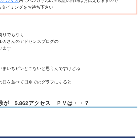
のメルマガ
内でハルカさんの実践記の詳細はお伝えしますので
るタイミングをお待ち下さい
偽りでもなく
ルカさんのアドセンスブログの
ります
いまいちピンとこないと思うんですけどね
の日を並べて日別でのグラフにすると
が 5.862アクセス ＰＶは・・？