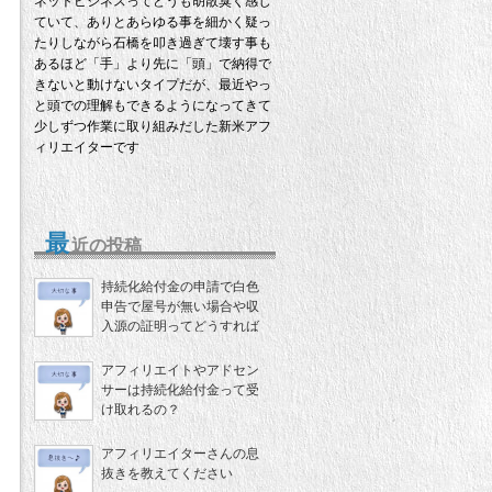
ネットビジネスってどうも胡散臭く感じ
ていて、ありとあらゆる事を細かく疑っ
たりしながら石橋を叩き過ぎて壊す事も
あるほど「手」より先に「頭」で納得で
きないと動けないタイプだが、最近やっ
と頭での理解もできるようになってきて
少しずつ作業に取り組みだした新米アフ
ィリエイターです
最
近の投稿
持続化給付金の申請で白色
申告で屋号が無い場合や収
入源の証明ってどうすれば
いいの？
アフィリエイトやアドセン
サーは持続化給付金って受
け取れるの？
アフィリエイターさんの息
抜きを教えてください