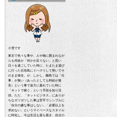
小雪です
東京で色々な事や、人や物に囲まれなが
らも何故か「何かが足りない」と思い
日々を過ごしていた時に、たまたま遊び
に行った石垣島にドハマリして勢いでそ
のまま移住。が、しかし、離島では「仕
事」が無い（あったとしても時給が激
安）という事で途方に暮れていた時に
「ネットで稼ぐ」という手段を知り没
頭。ただ、「ネットビジネス」にありが
ちなガツガツした事は苦手でシンプルに
「自分の嫌な事はしない」「必要以上を
求めない」というマイペースなスタイル
に特化し、今は生活も落ち着き、自分の