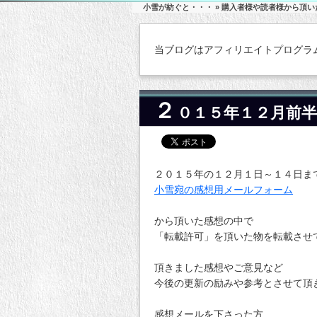
小雪が紡ぐと・・・
»
購入者様や読者様から頂い
当ブログはアフィリエイトプログラ
２
０１５年１２月前
２０１５年の１２月１日～１４日ま
小雪宛の感想用メールフォーム
から頂いた感想の中で
「転載許可」を頂いた物を転載させ
頂きました感想やご意見など
今後の更新の励みや参考とさせて頂
感想メールを下さった方