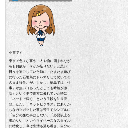
小雪です
東京で色々な事や、人や物に囲まれなが
らも何故か「何かが足りない」と思い
日々を過ごしていた時に、たまたま遊び
に行った石垣島にドハマリして勢いでそ
のまま移住。が、しかし、離島では「仕
事」が無い（あったとしても時給が激
安）という事で途方に暮れていた時に
「ネットで稼ぐ」という手段を知り没
頭。ただ、「ネットビジネス」にありが
ちなガツガツした事は苦手でシンプルに
「自分の嫌な事はしない」「必要以上を
求めない」というマイペースなスタイル
に特化し、今は生活も落ち着き、自分の