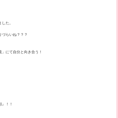
ました。
りづらいね？？？
鏡」にて自分と向き合う！
顔』！！