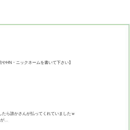
前やHN・ニックネームを書いて下さい】
。
、
したら誰かさんが払ってくれていましたｗ
...