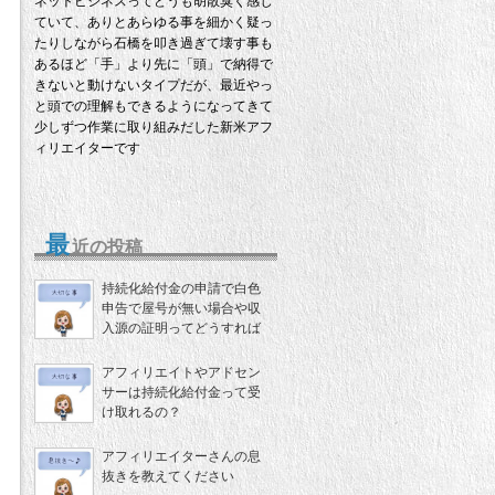
ネットビジネスってどうも胡散臭く感じ
ていて、ありとあらゆる事を細かく疑っ
たりしながら石橋を叩き過ぎて壊す事も
あるほど「手」より先に「頭」で納得で
きないと動けないタイプだが、最近やっ
と頭での理解もできるようになってきて
少しずつ作業に取り組みだした新米アフ
ィリエイターです
最
近の投稿
持続化給付金の申請で白色
申告で屋号が無い場合や収
入源の証明ってどうすれば
いいの？
アフィリエイトやアドセン
サーは持続化給付金って受
け取れるの？
アフィリエイターさんの息
抜きを教えてください