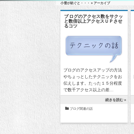
小雪が紡ぐと・・・
» アーカイブ
ブログのアクセス数をサクッ
と数倍以上アクセスＵＰさせ
るコツ
ブログのアクセスアップの方法
やちょっとしたテクニックをお
伝えします。たった１５分程度
で数千アクセス以上の差…
続きを読む »
ブログ関連の話