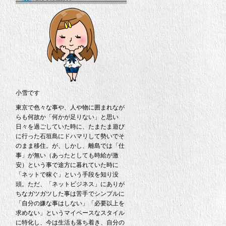
小雪です
東京で色々な事や、人や物に囲まれなが
らも何故か「何かが足りない」と思い
日々を過ごしていた時に、たまたま遊び
に行った石垣島にドハマリして勢いでそ
のまま移住。が、しかし、離島では「仕
事」が無い（あったとしても時給が激
安）という事で途方に暮れていた時に
「ネットで稼ぐ」という手段を知り没
頭。ただ、「ネットビジネス」にありが
ちなガツガツした事は苦手でシンプルに
「自分の嫌な事はしない」「必要以上を
求めない」というマイペースなスタイル
に特化し、今は生活も落ち着き、自分の