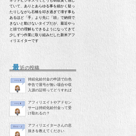
ネットビジネスってどうも胡散臭く感じ
ていて、ありとあらゆる事を細かく疑っ
たりしながら石橋を叩き過ぎて壊す事も
あるほど「手」より先に「頭」で納得で
きないと動けないタイプだが、最近やっ
と頭での理解もできるようになってきて
少しずつ作業に取り組みだした新米アフ
ィリエイターです
最
近の投稿
持続化給付金の申請で白色
申告で屋号が無い場合や収
入源の証明ってどうすれば
いいの？
アフィリエイトやアドセン
サーは持続化給付金って受
け取れるの？
アフィリエイターさんの息
抜きを教えてください