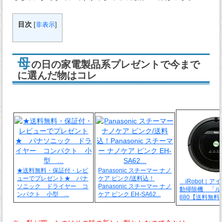
目次
[
非表示
]
母
の日の家電製品系プレゼントで今まで
に選んだ物はコレ
★送料無料・保証付・レビ
Panasonic スチーマー ナノ
ューでプレゼント★ パナ
ケア ピンク/送料込！
iRobot｜ア
ソニック ドライヤー コ
Panasonic スチーマー ナノ
動掃除機 「ル
ンパクト 小型 ...
ケア ピンク EH-SA62...
880【送料無料