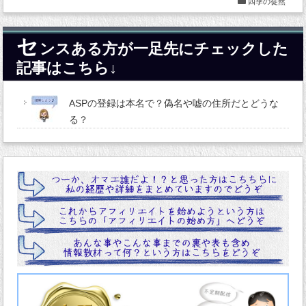
四季の徒然
セ
ンスある方が一足先にチェックした
記事はこちら↓
ASPの登録は本名で？偽名や嘘の住所だとどうな
る？