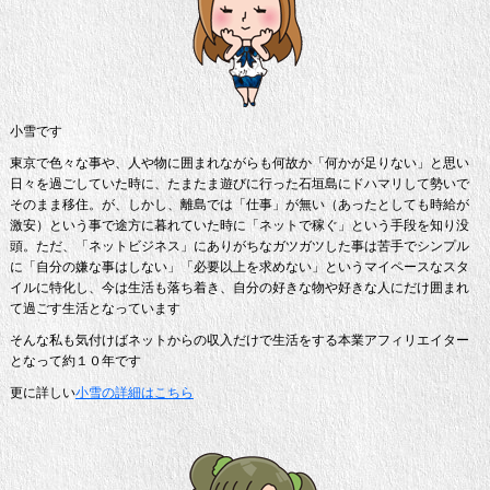
小雪です
東京で色々な事や、人や物に囲まれながらも何故か「何かが足りない」と思い
日々を過ごしていた時に、たまたま遊びに行った石垣島にドハマリして勢いで
そのまま移住。が、しかし、離島では「仕事」が無い（あったとしても時給が
激安）という事で途方に暮れていた時に「ネットで稼ぐ」という手段を知り没
頭。ただ、「ネットビジネス」にありがちなガツガツした事は苦手でシンプル
に「自分の嫌な事はしない」「必要以上を求めない」というマイペースなスタ
イルに特化し、今は生活も落ち着き、自分の好きな物や好きな人にだけ囲まれ
て過ごす生活となっています
そんな私も気付けばネットからの収入だけで生活をする本業アフィリエイター
となって約１０年です
更に詳しい
小雪の詳細はこちら