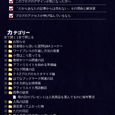
このブログのデザインが気になった方へ
「だからあなたの記事からは売れない」その理由と解決策
ブログのアクセスが伸び悩んでいるなら
カ
テゴリー
全て開く
|
全て閉じる
お知らせ
読者様から頂いた質問Q&Aコーナー
ワードプレスの引越し方法の覚書
小雪はこう思ってる
教材やツール関連の話
アフィリエイトを始める準備編
ブログ関連の話
ＦＣ2ブログのカスタマイズ編
はてなブックマーク関連の話
小ネタ的なお得情報
アフィリエイト用語解説
四季の徒然
母の日のプレゼントは人気商品を選んでるのに毎年撃沈
人気の話題
最近買ってよかった物
ただの日記