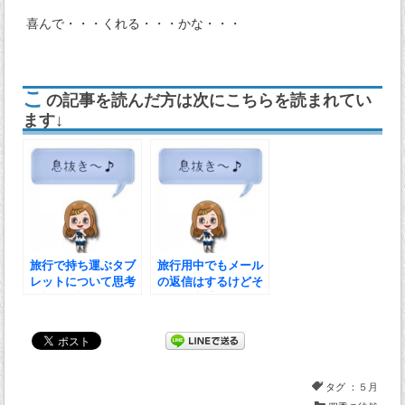
喜んで・・・くれる・・・かな・・・
こ
の記事を読んだ方は次にこちらを読まれてい
ます↓
旅行で持ち運ぶタブ
旅行用中でもメール
レットについて思考
の返信はするけどそ
錯誤して悩んだ最終
の他は意地でもしな
形態
いと決めた結果に選
んだタブレット
タグ ：
５月