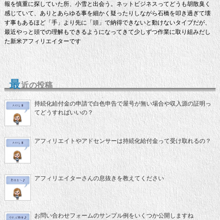
報を慎重に探していた所、小雪と出会う。ネットビジネスってどうも胡散臭く
感じていて、ありとあらゆる事を細かく疑ったりしながら石橋を叩き過ぎて壊
す事もあるほど「手」より先に「頭」で納得できないと動けないタイプだが、
最近やっと頭での理解もできるようになってきて少しずつ作業に取り組みだし
た新米アフィリエイターです
最
近の投稿
持続化給付金の申請で白色申告で屋号が無い場合や収入源の証明っ
てどうすればいいの？
アフィリエイトやアドセンサーは持続化給付金って受け取れるの？
アフィリエイターさんの息抜きを教えてください
お問い合わせフォームのサンプル例をいくつか公開しますね