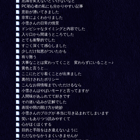
意識を変えないと いけないなと
PC初心者の私にも分かりやすい記事
意欲が湧いてきました
非常によくわかりました
小雪さんの日常の情景
ドンピシャなタイミングと内容でした
入り口から間違うところでした
とても衝撃的でした
すごく深くて感心しました
少しだけ知恵がついたかも
有り難う
大事なことは変わってくこと 変わらずにいること～♪
黄色と言うと…
ここにたどり着くことが出来ました
裏付けされたポリシー
こんなお得情報までいただけるなら
小雪さんはやばいモードと言ってますが
人間味があふれてて好きです
その迷い込みが正解でした
表現や間の開け方が絶妙
小雪さんのブログが 本当に引き込まれてしまいます
笑いもありつつ読みやすくて
心がほくほくする
目的と手段をはき違えないように
ただなかなかうまくいきませんが