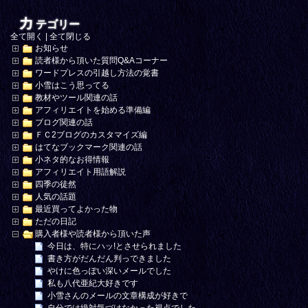
カ
テゴリー
全て開く
|
全て閉じる
お知らせ
読者様から頂いた質問Q&Aコーナー
ワードプレスの引越し方法の覚書
小雪はこう思ってる
教材やツール関連の話
アフィリエイトを始める準備編
ブログ関連の話
ＦＣ2ブログのカスタマイズ編
はてなブックマーク関連の話
小ネタ的なお得情報
アフィリエイト用語解説
四季の徒然
人気の話題
最近買ってよかった物
ただの日記
購入者様や読者様から頂いた声
今日は、特にハッ!とさせられました
書き方がだんだん判っできました
やけに色っぽい深いメールでした
私も八代亜紀大好きです
小雪さんのメールの文章構成が好きで