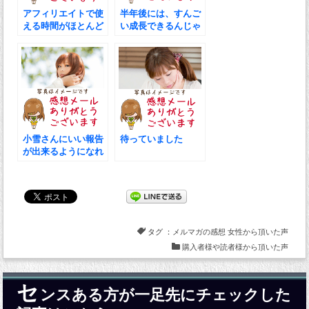
アフィリエイトで使
半年後には、すんご
える時間がほとんど
い成長できるんじゃ
ありません
ないか
小雪さんにいい報告
待っていました
が出来るようになれ
ばいいな
タグ ：
メルマガの感想
女性から頂いた声
購入者様や読者様から頂いた声
セ
ンスある方が一足先にチェックした