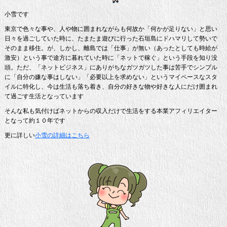
小雪です
東京で色々な事や、人や物に囲まれながらも何故か「何かが足りない」と思い
日々を過ごしていた時に、たまたま遊びに行った石垣島にドハマリして勢いで
そのまま移住。が、しかし、離島では「仕事」が無い（あったとしても時給が
激安）という事で途方に暮れていた時に「ネットで稼ぐ」という手段を知り没
頭。ただ、「ネットビジネス」にありがちなガツガツした事は苦手でシンプル
に「自分の嫌な事はしない」「必要以上を求めない」というマイペースなスタ
イルに特化し、今は生活も落ち着き、自分の好きな物や好きな人にだけ囲まれ
て過ごす生活となっています
そんな私も気付けばネットからの収入だけで生活をする本業アフィリエイター
となって約１０年です
更に詳しい
小雪の詳細はこちら