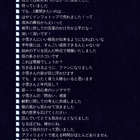
自分では絶対気づけなかった視点でした
待っていました
でも…1番聞きたいのは…
はやくインフォトップで売れました！って
清水の舞台からえいっと
相手に対しての言葉のかけ方が上手だな～
深い！深いです！
小雪さんにいい報告が出来るようになればいいな
半年後には、すんごい成長できるんじゃないか
始めの下りを読んだ時点で感服いたしました
技の多さがスゴいです
これは警鐘でしょうか？
引き込まれるように、ファンになりました
小雪さんの姿が目に浮かびます
でも、まったく違う人種もいると思います
小雪さんと年代近し？
超～～～初心者のシンママで
小雪さんの「間合い」感覚
解釈に関しての考えに共感しました
腹の底から笑わせて頂きました
僕の世界を広げてください
読んでいてとても気分がよくなりました
なるほどね。確かにね。
なんで自分だけって思いました
アフィリエイトで使える時間がほとんどありません