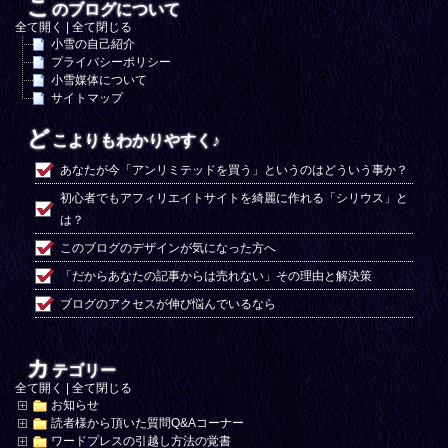
こ
のブログについて
全て開く
|
全て閉じる
小雪の自己紹介
プライバシーポリシー
小雪媒体について
サイトマップ
ど
こよりもわかりやすく♪
あなたが今「アンリミテッドを買う」というのはどういう事か？
初心者でもアフィリエイトサイトを綺麗に作れる「シリウス」と
は？
このブログのデザインが気になった方へ
「だからあなたの記事からは売れない」その理由と解決策
ブログのアクセスが伸び悩んでいるなら
カ
テゴリー
全て開く
|
全て閉じる
お知らせ
読者様から頂いた質問Q&Aコーナー
ワードプレスの引越し方法の覚書