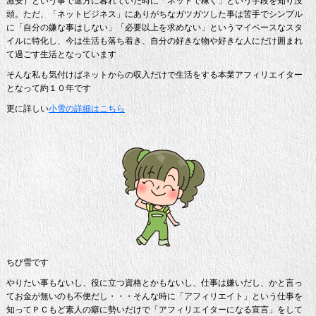
激安）という事で途方に暮れていた時に「ネットで稼ぐ」という手段を知り没
頭。ただ、「ネットビジネス」にありがちなガツガツした事は苦手でシンプル
に「自分の嫌な事はしない」「必要以上を求めない」というマイペースなスタ
イルに特化し、今は生活も落ち着き、自分の好きな物や好きな人にだけ囲まれ
て過ごす生活となっています
そんな私も気付けばネットからの収入だけで生活をする本業アフィリエイター
となって約１０年です
更に詳しい
小雪の詳細はこちら
ちび雪です
やりたい事もないし、役に立つ資格とかもないし、仕事は嫌いだし、かと言っ
てお金が無いのも不便だし・・・そんな時に「アフィリエイト」という仕事を
知ってＰＣもど素人の癖に勢いだけで「アフィリエイターになる宣言」をして