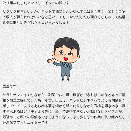
取り組みだしたアフィリエイターの卵です
ザクザク稼ぎたいとか、ネットで独立したいなんて気は更々無く、楽しく自宅
で収入が得られればいいなと思い、でも、やりだしたら面白くなちゃって結構
真剣に取り組みだしたトコだったりします
固造です
サラリーマンをやりながら、副業でお小遣い稼ぎができればいいなと思って情
報を慎重に探していた所、小雪と出会う。ネットビジネスってどうも胡散臭く
感じていて、ありとあらゆる事を細かく疑ったりしながら石橋を叩き過ぎて壊
す事もあるほど「手」より先に「頭」で納得できないと動けないタイプだが、
最近やっと頭での理解もできるようになってきて少しずつ作業に取り組みだし
た新米アフィリエイターです